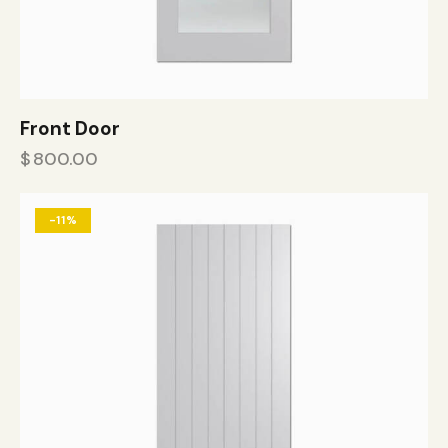
Front Door
$
800.00
-11%