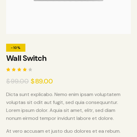
-10%
Wall Switch
Rated
1
$
99.00
$
89.00
4.00
out of
5
based
Dicta sunt explicabo. Nemo enim ipsam voluptatem
on
voluptas sit odit aut fugit, sed quia consequuntur.
custo
mer
Lorem ipsum dolor. Aquia sit amet, elitr, sed diam
rating
nonum eirmod tempor invidunt labore et dolore.
At vero accusam et justo duo dolores et ea rebum.