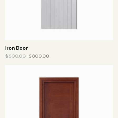
Iron Door
$
900.00
$
800.00