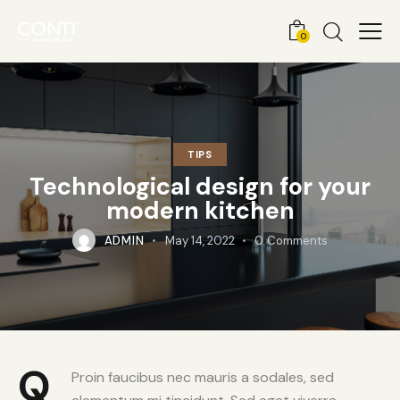
0
TIPS
Technological design for your
modern kitchen
ADMIN
May 14, 2022
0
Comments
Q
Proin faucibus nec mauris a sodales, sed