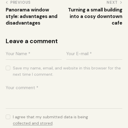
PREVIOUS
NEXT
Panorama window
Turning a small building
style: advantages and
into a cosy downtown
disadvantages
cafe
Leave a comment
Save my name, email, and website in this browser for the
next time I comment.
I agree that my submitted data is being
collected and stored
.