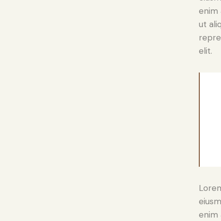
enim 
ut al
repre
elit.
Lorem
eiusm
enim 