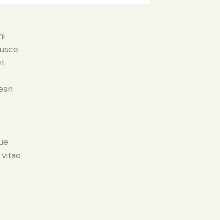
mi
Fusce
et
nean
ue
 vitae