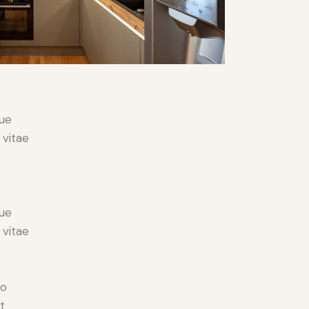
ue
 vitae
ue
 vitae
do
t