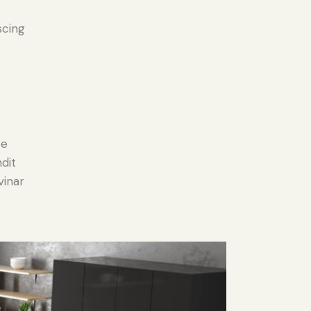
scing
e
ce
ndit
vinar