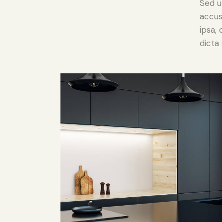
Sed u
accus
ipsa,
dicta 