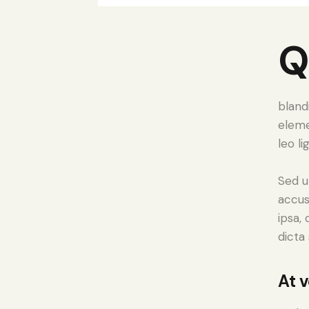
bland
eleme
leo li
Sed u
accus
ipsa,
dicta
At 