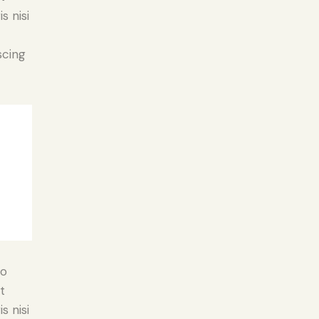
s nisi
scing
do
t
s nisi