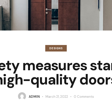
DESIGNS
fety measures sta
high-quality door
ADMIN
March 21, 2022
0
Comments