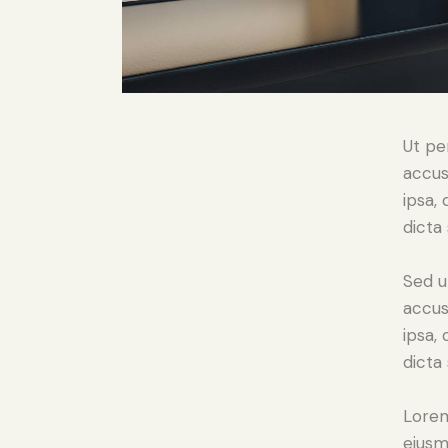
Ut pe
accus
ipsa,
dicta
Sed u
accus
ipsa,
dicta
Lorem
eiusm