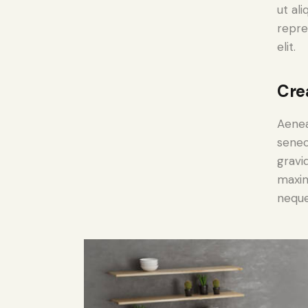
ut al
repre
elit.
Cre
Aenea
senec
gravid
maxim
neque