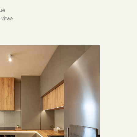
ue
 vitae