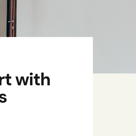
rt with
s